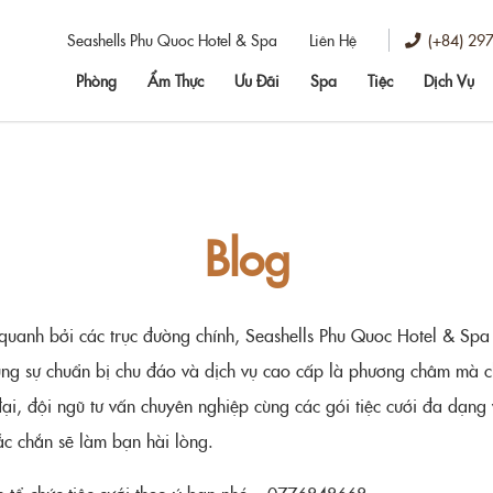
(+84) 29
Seashells Phu Quoc Hotel & Spa
Liên Hệ
Phòng
Ẩm Thực
Ưu Đãi
Spa
Tiệc
Dịch Vụ
Blog
quanh bởi các trục đường chính, Seashells Phu Quoc Hotel & Spa 
ng sự chuẩn bị chu đáo và dịch vụ cao cấp là phương châm mà c
ện đại, đội ngũ tư vấn chuyên nghiệp cùng các gói tiệc cưới đa dạ
ắc chắn sẽ làm bạn hài lòng.
ấn tổ chức tiệc cưới theo ý bạn nhé – 0776848668