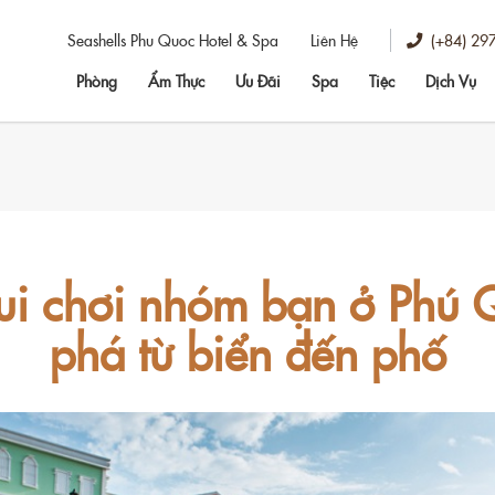
(+84) 29
Seashells Phu Quoc Hotel & Spa
Liên Hệ
Phòng
Ẩm Thực
Ưu Đãi
Spa
Tiệc
Dịch Vụ
ui chơi nhóm bạn ở Phú
phá từ biển đến phố