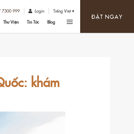
7 7300 999
Login
Tiếng Việt
ĐẶT NGAY
Thư Viện
Tin Tức
Blog
 Quốc: khám