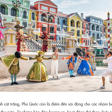
anh cát trắng, Phú Quốc còn là điểm đến sôi động cho các nhóm b
 thư giãn. Từ những hòn đảo hoang sơ, hoạt động thể thao dưới n