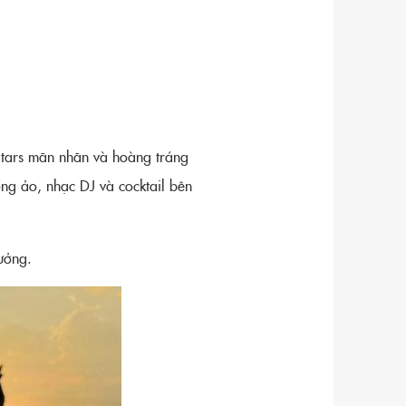
 Stars mãn nhãn và hoàng tráng
ống ảo, nhạc DJ và cocktail bên
ưởng.