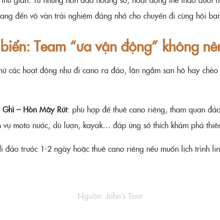
mang đến vô vàn trải nghiệm đáng nhớ cho chuyến đi cùng hội bạn
i biển: Team “ưa vận động” không nê
thử các hoạt động như đi cano ra đảo, lặn ngắm san hô hay chèo
Ghì – Hòn Mây Rút
: phù hợp để thuê cano riêng, tham quan đảo 
h vụ moto nước, dù lượn, kayak… đáp ứng sở thích khám phá thiên
 đảo trước 1-2 ngày hoặc thuê cano riêng nếu muốn lịch trình li
Nguồn: John’s Tour