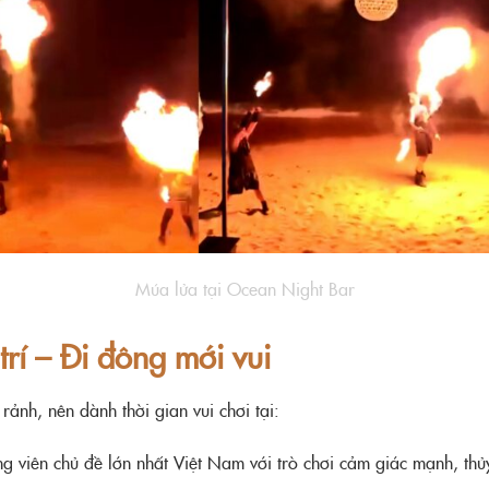
Múa lửa tại Ocean Night Bar
trí – Đi đông mới vui
nh, nên dành thời gian vui chơi tại:
ng viên chủ đề lớn nhất Việt Nam với trò chơi cảm giác mạnh, thủ