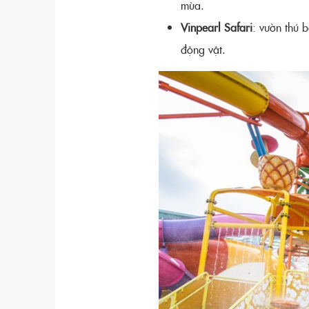
mùa.
Vinpearl Safari
: vườn thú
động vật.