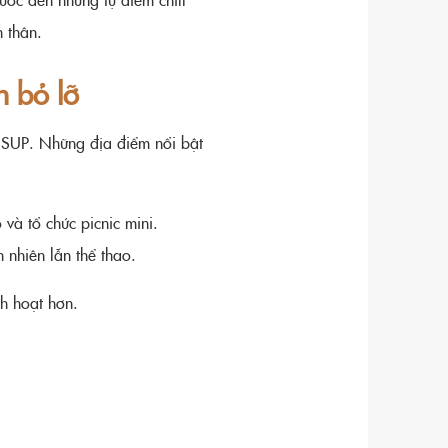
 thân.
n bỏ lỡ
 SUP. Những địa điểm nổi bật
và tổ chức picnic mini.
 nhiên lẫn thể thao.
nh hoạt hơn.