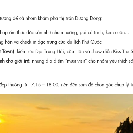
 lý tưởng để cả nhóm khám phá thị trấn Dương Đông:
ụ họp ẩm thực đặc sản như nhum nướng, gỏi cá trích, kem cuộn…
g hôn và check-in đặc trưng của du lịch Phú Quốc
t Town)
: kiến trúc Địa Trung Hải, cầu Hôn và show diễn Kiss The
h cho giới trẻ
: những địa điểm “must-visit” cho nhóm yêu thích s
đẹp thường từ 17:15 – 18:00, nên đến sớm để chọn góc chụp lý t