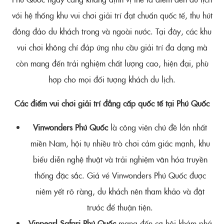
với hệ thống khu vui chơi giải trí đạt chuẩn quốc tế, thu hút
đông đảo du khách trong và ngoài nước. Tại đây, các khu
vui chơi không chỉ đáp ứng nhu cầu giải trí đa dạng mà
còn mang đến trải nghiệm chất lượng cao, hiện đại, phù
hợp cho mọi đối tượng khách du lịch.
Các điểm vui chơi giải trí đẳng cấp quốc tế tại Phú Quốc
Vinwonders Phú Quốc
là công viên chủ đề lớn nhất
miền Nam, hội tụ nhiều trò chơi cảm giác mạnh, khu
biểu diễn nghệ thuật và trải nghiệm văn hóa truyền
thống đặc sắc. Giá vé Vinwonders Phú Quốc được
niêm yết rõ ràng, du khách nên tham khảo và đặt
trước để thuận tiện.
Vinpearl Safari Phú Quốc
mang đến cơ hội khám phá