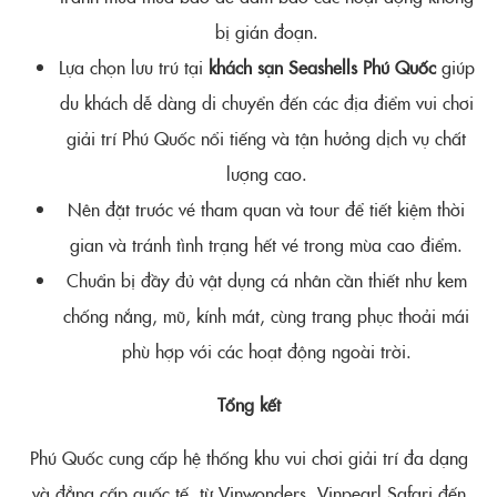
bị gián đoạn.
Lựa chọn lưu trú tại
khách sạn Seashells Phú Quốc
giúp
du khách dễ dàng di chuyển đến các địa điểm vui chơi
giải trí Phú Quốc nổi tiếng và tận hưởng dịch vụ chất
lượng cao.
Nên đặt trước vé tham quan và tour để tiết kiệm thời
gian và tránh tình trạng hết vé trong mùa cao điểm.
Chuẩn bị đầy đủ vật dụng cá nhân cần thiết như kem
chống nắng, mũ, kính mát, cùng trang phục thoải mái
phù hợp với các hoạt động ngoài trời.
Tổng kết
Phú Quốc cung cấp hệ thống khu vui chơi giải trí đa dạng
và đẳng cấp quốc tế, từ Vinwonders, Vinpearl Safari đến