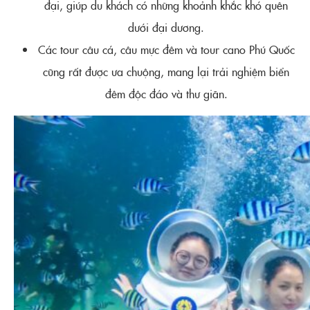
đại, giúp du khách có những khoảnh khắc khó quên
dưới đại dương.
Các tour câu cá, câu mực đêm và tour cano Phú Quốc
cũng rất được ưa chuộng, mang lại trải nghiệm biển
đêm độc đáo và thư giãn.