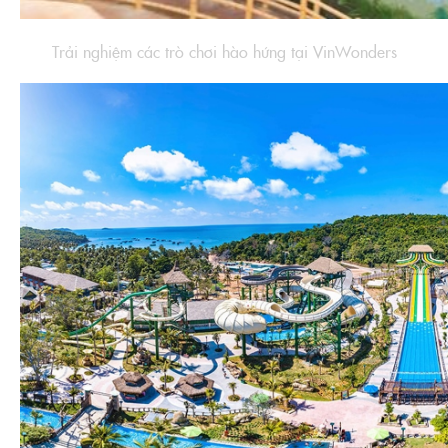
Trải nghiệm các trò chơi hào hứng tại VinWonders