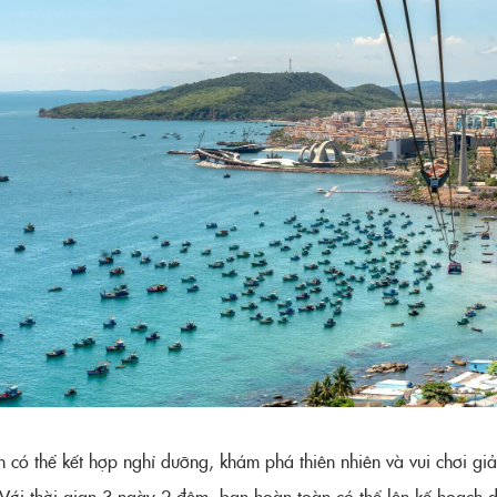
ó thể kết hợp nghỉ dưỡng, khám phá thiên nhiên và vui chơi giải t
Với thời gian 3 ngày 2 đêm, bạn hoàn toàn có thể lên kế hoạch du