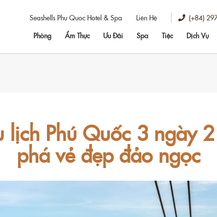
(+84) 29
Seashells Phu Quoc Hotel & Spa
Liên Hệ
Phòng
Ẩm Thực
Ưu Đãi
Spa
Tiệc
Dịch Vụ
du lịch Phú Quốc 3 ngày
phá vẻ đẹp đảo ngọc