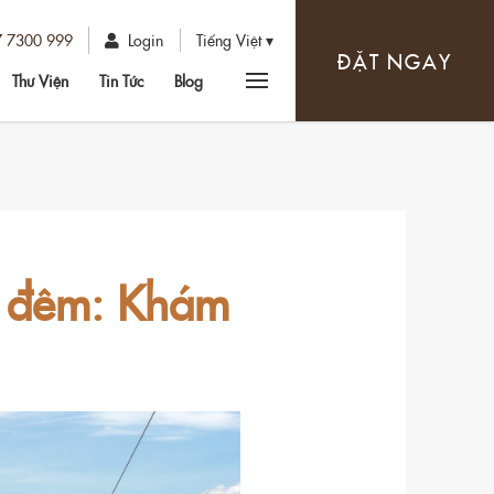
7 7300 999
Login
Tiếng Việt
ĐẶT NGAY
Thư Viện
Tin Tức
Blog
 2 đêm: Khám