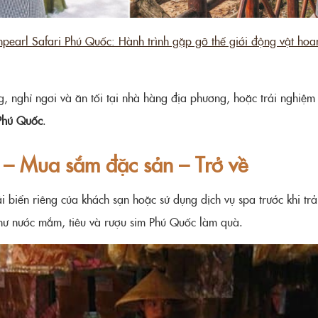
npearl Safari Phú Quốc: Hành trình gặp gỡ thế giới động vật ho
, nghỉ ngơi và ăn tối tại nhà hàng địa phương, hoặc trải nghiệm
 Phú Quốc
.
 – Mua sắm đặc sản – Trở về
i biển riêng của khách sạn hoặc sử dụng dịch vụ spa trước khi t
ư nước mắm, tiêu và rượu sim Phú Quốc làm quà.