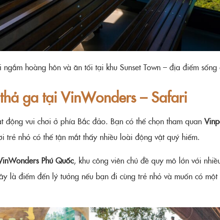
i ngắm hoàng hôn và ăn tối tại khu Sunset Town – địa điểm sống 
thả ga tại VinWonders – Safari
ạt động vui chơi ở phía Bắc đảo. Bạn có thể chọn tham quan
Vinp
 trẻ nhỏ có thể tận mắt thấy nhiều loài động vật quý hiếm.
VinWonders Phú Quốc
, khu công viên chủ đề quy mô lớn với nhiề
Đây là điểm đến lý tưởng nếu bạn đi cùng trẻ nhỏ và muốn có một