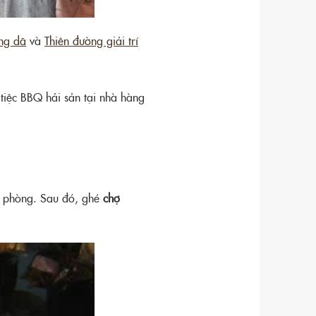
ang dã
và
Thiên đường giải trí
 tiệc BBQ hải sản tại nhà hàng
rả phòng. Sau đó, ghé
chợ