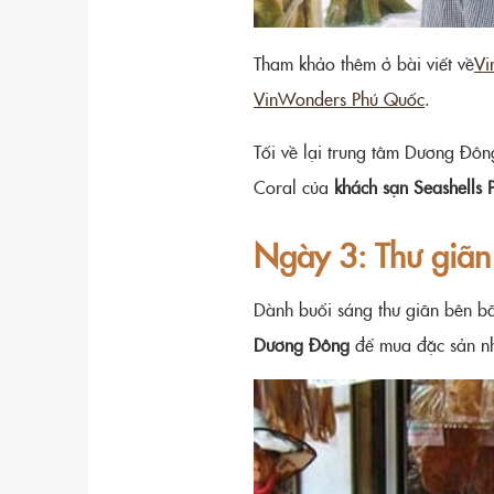
Tham khảo thêm ở bài viết về
Vi
VinWonders Phú Quốc
.
Tối về lại trung tâm Dương Đông
Coral của
khách sạn Seashells
Ngày 3: Thư giãn
Dành buổi sáng thư giãn bên bã
Dương Đông
để mua đặc sản nh