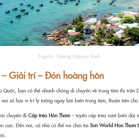
Nguồn: Quang Nguyen Vinh
 – Giải trí – Đón hoàng hôn
ú Quốc, bạn có thể nhanh chóng di chuyển về trung tâm thị trấn
 nơi sở hữu vị trí lý tưởng ngay bãi biển trung tâm, thuận tiện cho
với chuyến đi
Cáp treo Hòn Thơm
– tuyến cáp treo vượt biển dài n
 cao. Đến nơi, cả nhà có thể vui chơi tại
Sun World Hon Thom N
ới.