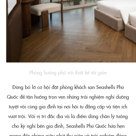
Phòng hướng phố với thiết kế tối giản
Đừng bỏ lỡ cơ hội đặt phòng khách sạn Seashells Phú
Quốc để tận hưởng trọn vẹn những trải nghiệm nghỉ dưỡng
tuyệt vời cùng gia đình tại nơi hội tụ đẳng cấp và tiện ích
vượt trội. Với vị trí đắc địa và là điểm dừng chân lý tưởng
cho kỳ nghỉ bên gia đình, Seashells Phú Quốc hứa hẹn
mang đến những giây phút thư giãn và trải nghiệm đáng