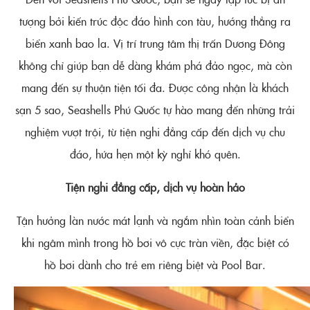
tượng bởi kiến trúc độc đáo hình con tàu, hướng thẳng ra
biển xanh bao la. Vị trí trung tâm thị trấn Dương Đông
không chỉ giúp bạn dễ dàng khám phá đảo ngọc, mà còn
mang đến sự thuận tiện tối đa. Được công nhận là khách
sạn 5 sao, Seashells Phú Quốc tự hào mang đến những trải
nghiệm vượt trội, từ tiện nghi đẳng cấp đến dịch vụ chu
đáo, hứa hẹn một kỳ nghỉ khó quên.
Tiện nghi đẳng cấp, dịch vụ hoàn hảo
Tận hưởng làn nước mát lạnh và ngắm nhìn toàn cảnh biển
khi ngâm mình trong hồ bơi vô cực tràn viền, đặc biệt có
hồ bơi dành cho trẻ em riêng biệt và Pool Bar.