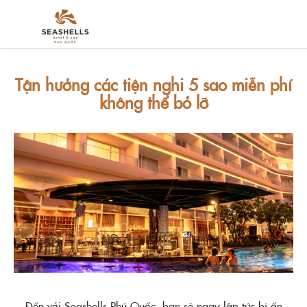
Tận hưởng các tiện nghi 5 sao miễn phí
không thể bỏ lỡ
Đến với Seashells Phú Quốc, bạn sẽ ngay lập tức bị ấn