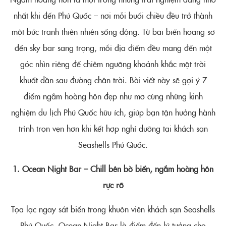
nhất khi đến Phú Quốc – nơi mỗi buổi chiều đều trở thành
một bức tranh thiên nhiên sống động. Từ bãi biển hoang sơ
đến sky bar sang trọng, mỗi địa điểm đều mang đến một
góc nhìn riêng để chiêm ngưỡng khoảnh khắc mặt trời
khuất dần sau đường chân trời. Bài viết này sẽ gợi ý 7
điểm ngắm hoàng hôn đẹp như mơ cùng những kinh
nghiệm du lịch Phú Quốc hữu ích, giúp bạn tận hưởng hành
trình trọn vẹn hơn khi kết hợp nghỉ dưỡng tại khách sạn
Seashells Phú Quốc.
1. Ocean Night Bar – Chill bên bờ biển, ngắm hoàng hôn
rực rỡ
Tọa lạc ngay sát biển trong khuôn viên khách sạn Seashells
Phú Quốc, Ocean Night Bar là điểm đến lý tưởng cho