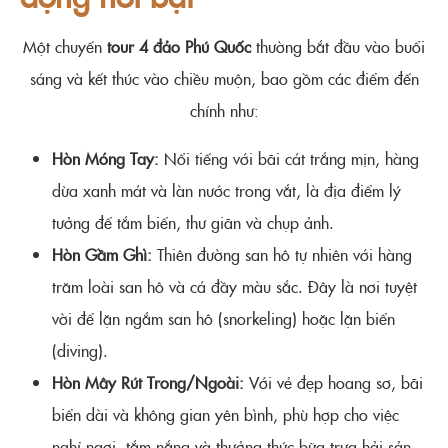
Một chuyến
tour 4 đảo Phú Quốc
thường bắt đầu vào buổi
sáng và kết thúc vào chiều muộn, bao gồm các điểm đến
chính như:
Hòn Móng Tay:
Nổi tiếng với bãi cát trắng mịn, hàng
dừa xanh mát và làn nước trong vắt, là địa điểm lý
tưởng để tắm biển, thư giãn và chụp ảnh.
Hòn Gầm Ghì:
Thiên đường san hô tự nhiên với hàng
trăm loài san hô và cá đầy màu sắc. Đây là nơi tuyệt
vời để lặn ngắm san hô (snorkeling) hoặc lặn biển
(diving).
Hòn Mây Rút Trong/Ngoài:
Với vẻ đẹp hoang sơ, bãi
biển dài và không gian yên bình, phù hợp cho việc
nghỉ ngơi, tắm nắng và thưởng thức bữa trưa hải sản