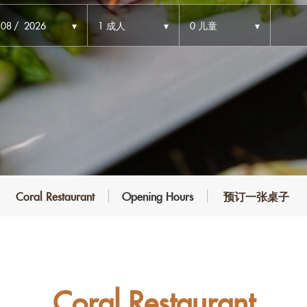
08
2026
1
成人
0
儿童
预订一张桌子
Coral Restaurant
Opening Hours
Coral Restaurant