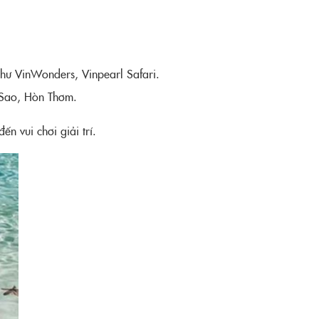
như VinWonders, Vinpearl Safari.
i Sao, Hòn Thơm.
n vui chơi giải trí.