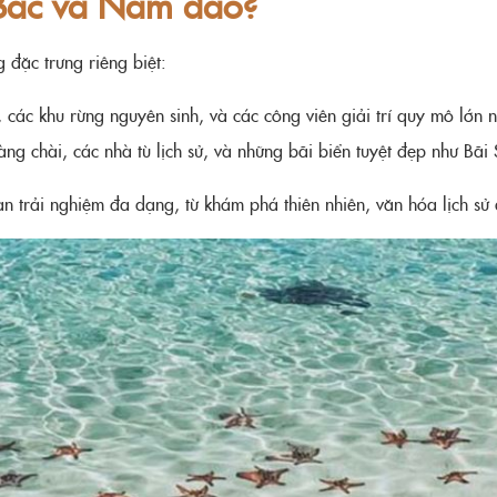
 Bắc và Nam đảo?
 đặc trưng riêng biệt:
 các khu rừng nguyên sinh, và các công viên giải trí quy mô lớn 
ng chài, các nhà tù lịch sử, và những bãi biển tuyệt đẹp như Bã
 trải nghiệm đa dạng, từ khám phá thiên nhiên, văn hóa lịch sử đế