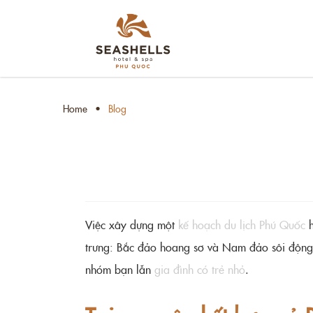
Home
Blog
Việc xây dựng một
kế hoạch du lịch Phú Quốc
h
trưng: Bắc đảo hoang sơ và Nam đảo sôi động. 
nhóm bạn lẫn
gia đình có trẻ nhỏ
.