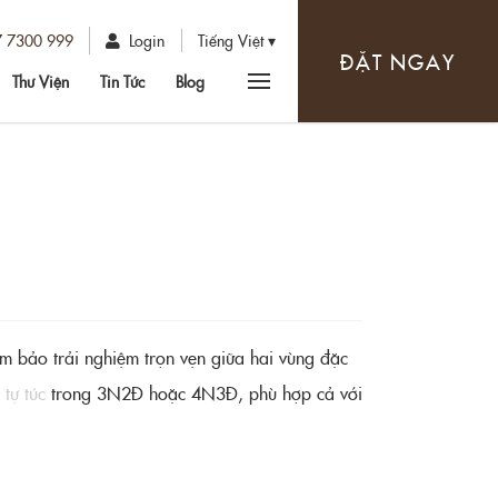
7 7300 999
Login
Tiếng Việt
ĐẶT NGAY
Thư Viện
Tin Tức
Blog
m bảo trải nghiệm trọn vẹn giữa hai vùng đặc
tự túc
trong 3N2Đ hoặc 4N3Đ, phù hợp cả với