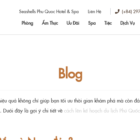
(+84) 29
Seashells Phu Quoc Hotel & Spa
Liên Hệ
Phòng
Ẩm Thực
Ưu Đãi
Spa
Tiệc
Dịch Vụ
Blog
iệu quả không chỉ giúp bạn tối ưu thời gian khám phá mà còn đả
Dưới đây là gợi ý chi tiết về
cách lên kế hoạch du lịch Phú Quốc 