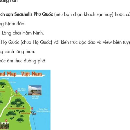
ch sạn Seashells Phú Quốc
(nếu bạn chọn khách sạn này) hoặc c
uống Nam đảo.
ại Làng chài Hàm Ninh.
Hộ Quốc (chùa Hộ Quốc) với kiến trúc độc đáo và view biển tuyệ
ung cảnh lãng mạn.
hức ẩm thực đường phố.